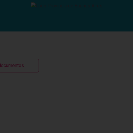
modal-check
 documentos